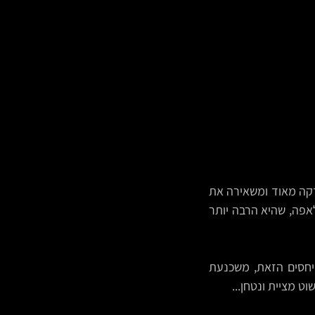
הטורטייה מתאימה כאן בול, כי מצד אחד היא פחמימה עוטפת ומנחמת, אבל מצד שני היא דקה מאוד ומשאירה את 
הבמה למה שבבטן שלה ולא משתלטת על "השיחה", לכן הפעם העדפתי טורטייה ולא נניח לאפה, שהיא הרבה יותר 
הטחינה, משחקת אותה בהירה וטהורה, אבל בתכל'ס היא הסקסית המלוכלכת במערכת היחסים הזאת, משכנעת 
ט מציית ונטחן...