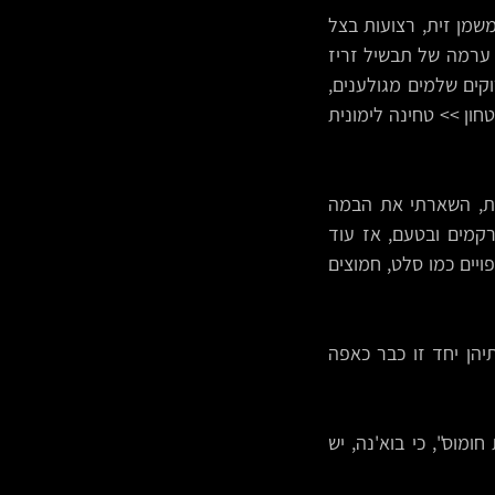
טורטייה >> מצע של עלי כוסברה טריים >> ערמת שווארמה טבעונית שהוכנה על המחבת משמן זית, רצועות בצל 
סגול, רצועות פטריות יער, פלחי פטריות פורטובלו, תערובת תבלינים ייעודית לשווארמה >> ערמה של תבשיל זריז 
שהוכן בנפרד משמן זית, רצועות בצל, קוביות פלפל אדום מתוק, חומוסים שלמים, זיתים ירוקים שלמים מגולענים, 
בתיבול פפריקה מתוקה, אבקת שום מעושן, כמון, זרעי כוסברה טחונים, כורכום, פלפל שחור טחון >> טחינה לימונית 
צ'מעו, זה ביס כל-כך טעים ונעים! בכוונה לא הפרעתי כאן עם סלט ירקות ותוספות אחרות, השארתי את הבמה 
לשווארמה המושלמת ולתבשיל החומוס-זיתים, כי כל אחד מהם עשיר בטירוף בנפרד, במרקמים ובטעם, אז עוד 
שניהם כאן יחד באותו ביס? זה טירוף חושים שרוצה את כל תשומת הלב אליו, בלי עניינים שפויים כמו סלט, חמוצים 
פטריות היער מביאות את עיקר ה"בשר" כאן, פטריות הפורטובלו מביאות את הג'וסיות, שתיהן יחד זו כבר כאפה 
החומוסים מנחמים היכן שפטריות השווארמה מטלטלות, אני כל-כך נגד ביטוי הגנאי "יצאת חומוס", כי בוא'נה, יש 