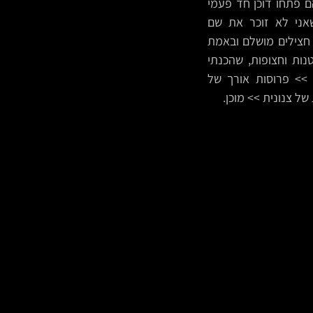
חצילים אדום מטריף ואסלי, תוצרת בית, נקנה ממשפחה דרוזית יקרה מדלית אל כרמל (הם פתחו דוכן חד פעמי 
בעבודת הבוקר שלי בשוהם, ניצלתי את ההזדמנות להצטייד ולהתנסות, מתנצל על שאני לא זוכר את שם 
המשפחה/העסק, הרי אני תמיד שמח לפרגן כשאני אוהב ואני אוהב כאן ביג טיים - זה סלט חצילים מושלם ובאמת 
נדיר, איזו "יד" ייחודית יש לאם המשפחה שאחראית על הקסם הזה) >> קציצות דגים קטנות וחצופות, שהכנתי 
מתערובת ה-FISHFREE של Creative Pea האלופים, חרוכות על המחבת עם שמן זית >> פרוסות אורך של 