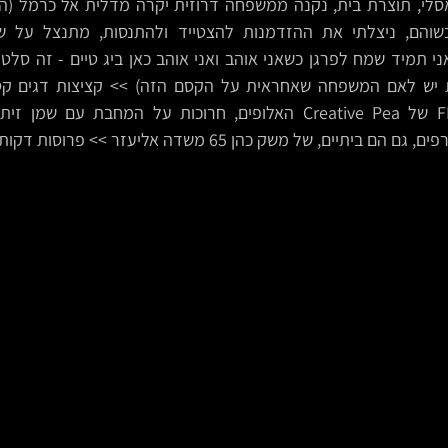
ל משק כהן 65 משדה אליעזר >> פרוסות דקות של צנונית >> מוכן.