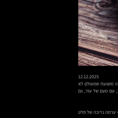
12.12.2025
פירקתי כאן הרגע את המנה המצד אחד ממש פשוטה ומצד שני הכל-כך מיוחדת הזאת, מנה משגעת שמעולם לא 
הגישו לי בשום מקום בעולם, התענגתי על כל ביס, משהו פשוט ונדיר, מושחת וטעים כל-כך, עם טעם של עוד, גם 
לחוח חמים, סקסי וממכר, היישר מהמחבתות של ליאור מ"הסאלוף" במדרחוב פתח תקווה >> ערמה נדיבה של סלט 